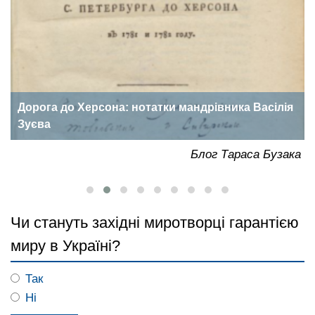
Дорога до Херсона: нотатки мандрівника Васілія
Зуєва
ка
Блог Тараса Бузака
Чи стануть західні миротворці гарантією
миру в Україні?
Так
Ні