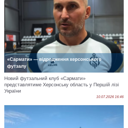
«Сармати» — відродження херсонського
футзалу
Новий футзальний клуб «Сармати»
представлятиме Херсонську область у Першій лізі
України
10.07.2026 16:46