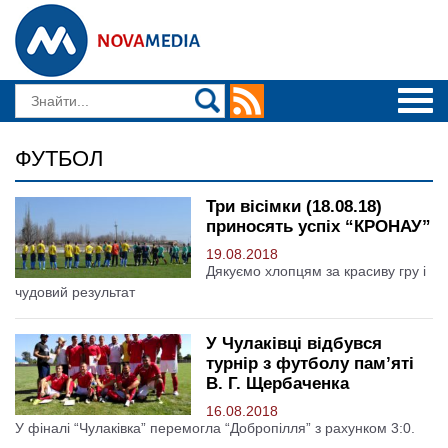
ФУТБОЛ
Три вісімки (18.08.18)
приносять успіх “КРОНАУ”
19.08.2018
Дякуємо хлопцям за красиву гру і
чудовий результат
У Чулаківці відбувся
турнір з футболу пам’яті
В. Г. Щербаченка
16.08.2018
У фіналі “Чулаківка” перемогла “Добропілля” з рахунком 3:0.