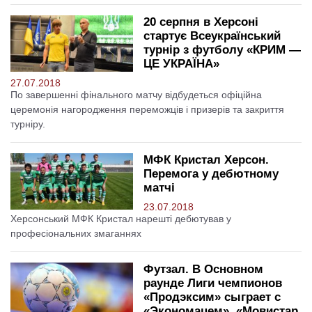
20 серпня в Херсоні
стартує Всеукраїнський
турнір з футболу «КРИМ —
ЦЕ УКРАЇНА»
27.07.2018
По завершенні фінального матчу відбудеться офіційна
церемонія нагородження переможців і призерів та закриття
турніру.
МФК Кристал Херсон.
Перемога у дебютному
матчі
23.07.2018
Херсонський МФК Кристал нарешті дебютував у
професіональних змаганнях
Футзал. В Основном
раунде Лиги чемпионов
«Продэксим» сыграет с
«Экономацем», «Мовистар