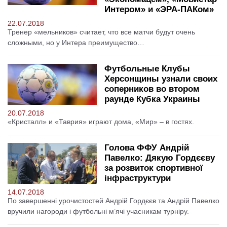
Интером» и «ЭРА-ПАКом»
22.07.2018
Тренер «мельников» считает, что все матчи будут очень
сложными, но у Интера преимущество…
Футбольные Клубы
Херсонщины узнали своих
соперников во втором
раунде Кубка Украины
20.07.2018
«Кристалл» и «Таврия» играют дома, «Мир» – в гостях.
Голова ФФУ Андрій
Павелко: Дякую Гордєєву
за розвиток спортивної
інфраструктури
14.07.2018
По завершенні урочистостей Андрій Гордєєв та Андрій Павелко
вручили нагороди і футбольні м’ячі учасникам турніру.