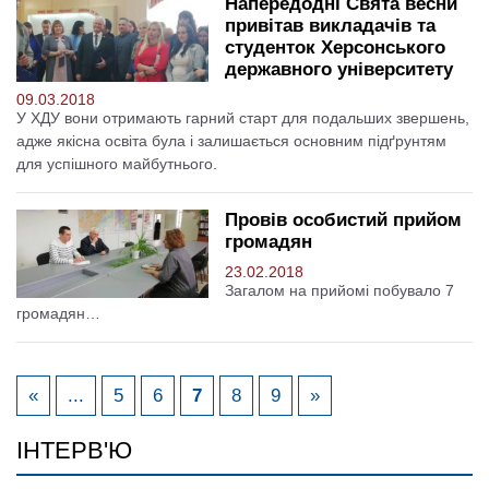
Напередодні Свята весни
привітав викладачів та
студенток Херсонського
державного університету
09.03.2018
У ХДУ вони отримають гарний старт для подальших звершень,
адже якісна освіта була і залишається основним підґрунтям
для успішного майбутнього.
Провів особистий прийом
громадян
23.02.2018
Загалом на прийомі побувало 7
громадян…
«
...
5
6
7
8
9
»
ІНТЕРВ'Ю