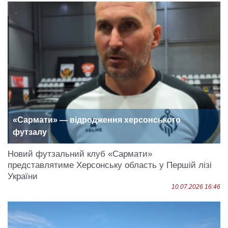
«Сармати» — відродження херсонського
футзалу
Новий футзальний клуб «Сармати»
представлятиме Херсонську область у Першій лізі
України
10.07.2026 16:46