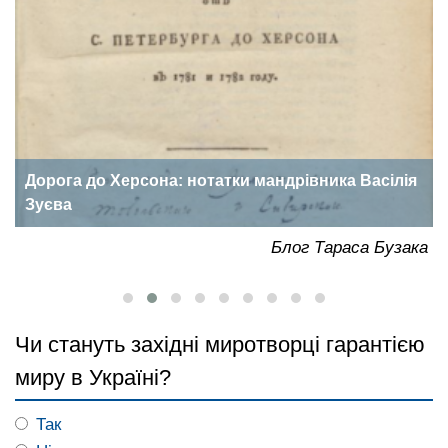
Дорога до Херсона: нотатки мандрівника Васілія
Зуєва
ка
Блог Тараса Бузака
Чи стануть західні миротворці гарантією
миру в Україні?
Так