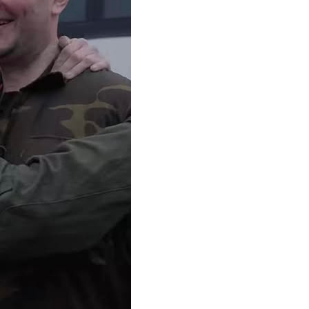
Зубенко — емігрант з
на, який обрав смерть
Футбол у Херсоні. Перші к
ть зради
Блог Тараса 
Блог Тараса Бузака