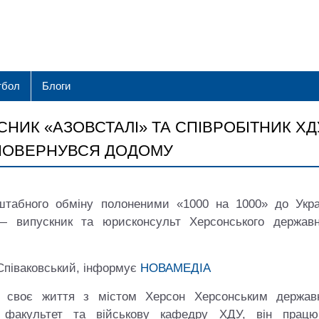
тбол
Блоги
СНИК «АЗОВСТАЛІ» ТА СПІВРОБІТНИК ХД
ПОВЕРНУВСЯ ДОДОМУ
ного обміну полоненими «1000 на 1000» до Укра
випускник та юрисконсульт Херсонського державн
Співаковський, інформує
НОВАМЕДІА
в своє життя з містом Херсон Херсонським держав
й факультет та військову кафедру ХДУ, він працю