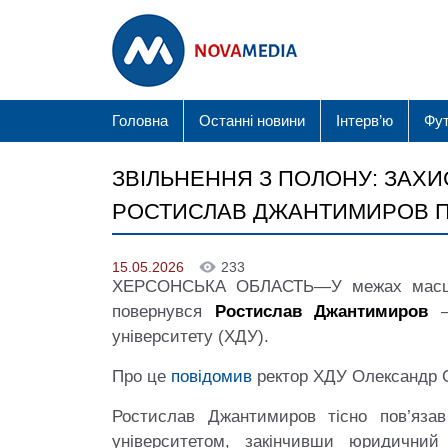
Головна
Останні новини
Інтерв’ю
Фу
ЗВІЛЬНЕННЯ З ПОЛОНУ: ЗАХИ
РОСТИСЛАВ ДЖАНТИМИРОВ 
15.05.2026
233
ХЕРСОНСЬКА ОБЛАСТЬ—У межах масштаб
повернувся
Ростислав Джантимиров
— 
університету (ХДУ).
Про це
повідомив
ректор ХДУ Олександр 
Ростислав Джантимиров тісно пов’яза
університетом, закінчивши юридични