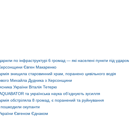
арили по інфраструктурі 6 громад — які населені пункти під ударо
 Херсонщини Євген Макаренко
армія знищила старовинний храм, поранено цивільного водія
ькового Михайла Дудника з Херсонщини
сника України Віталія Тетерю
AQUABATOR та українська наука об’єднують зусилля
рмія обстріляла 8 громад, є поранений та руйнування
о пошкодили окупанти
України Євгеном Єднаком