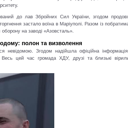
рситету.
ований до лав Збройних Сил України, згодом продов
оргнення застало воїна в Маріуполі. Разом із побрати
 оборону на заводі «Азовсталь».
додому: полон та визволення
ся невідомою. Згодом надійшла офіційна інформаці
 Весь цей час громада ХДУ, друзі та близькі вірил