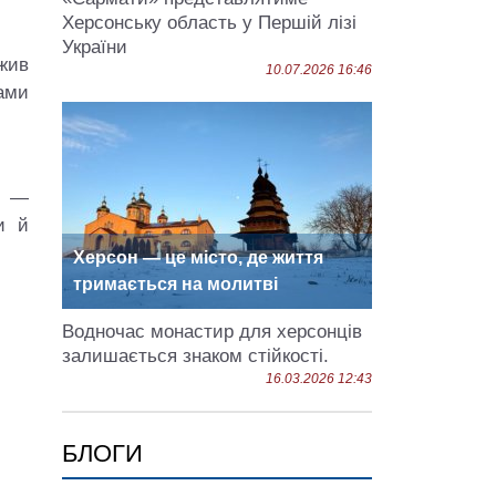
Херсонську область у Першій лізі
України
жив
10.07.2026 16:46
мами
я —
и й
Херсон — це місто, де життя
тримається на молитві
Водночас монастир для херсонців
залишається знаком стійкості.
16.03.2026 12:43
БЛОГИ