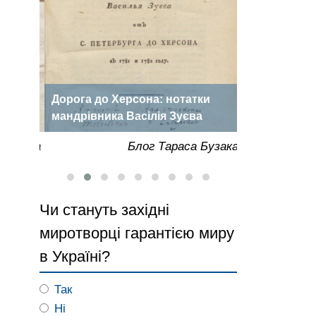
Дорога до Херсона: нотатки
«Херсонська
роки
мандрівника Васілія Зуєва
року
Бузака
Блог Тараса Бузака
Чи стануть західні
миротворці гарантією миру
в Україні?
Так
Ні