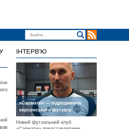
У
ІНТЕРВ'Ю
їни
ого
«Сармати» — відродження
херсонського футзалу
ний
Новий футзальний клуб
вав
«Сармати» представлятиме