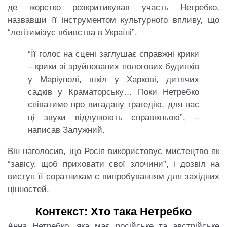
де жорстко розкритикував участь Нетребко,
назвавши її інструментом культурного впливу, що
“легітимізує вбивства в Україні”.
“Її голос на сцені заглушає справжні крики
– крики зі зруйнованих пологових будинків
у Маріуполі, шкіл у Харкові, дитячих
садків у Краматорську… Поки Нетребко
співатиме про вигадану трагедію, для нас
ці звуки відлунюють справжньою”, –
написав Залужний.
Він наголосив, що Росія використовує мистецтво як
“завісу, щоб приховати свої злочини”, і дозвіл на
виступ її соратникам є випробуванням для західних
цінностей.
Контекст: Хто така Нетребко
Анна Нетребко, яка має російське та австрійське