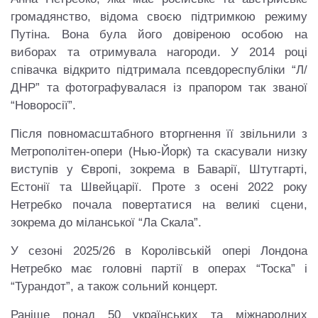
громадянство, відома своєю підтримкою режиму
Путіна. Вона була його довіреною особою на
виборах та отримувала нагороди. У 2014 році
співачка відкрито підтримала псевдореспубліки “Л/
ДНР” та фотографувалася із прапором так званої
“Новоросії”.
Після повномасштабного вторгнення її звільнили з
Метрополітен-опери (Нью-Йорк) та скасували низку
виступів у Європі, зокрема в Баварії, Штутгарті,
Естонії та Швейцарії. Проте з осені 2022 року
Нетребко почала повертатися на великі сцени,
зокрема до міланської “Ла Скала”.
У сезоні 2025/26 в Королівській опері Лондона
Нетребко має головні партії в операх “Тоска” і
“Турандот”, а також сольний концерт.
Раніше понад 50 українських та міжнародних