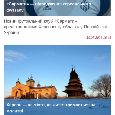
«Сармати» — відродження херсонського
футзалу
Новий футзальний клуб «Сармати»
представлятиме Херсонську область у Першій лізі
України
10.07.2026 16:46
Херсон — це місто, де життя тримається на
молитві