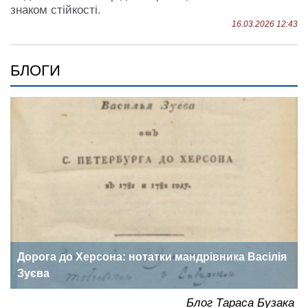
знаком стійкості.
16.03.2026 12:43
БЛОГИ
Дорога до Херсона: нотатки мандрівника Васілія
Зуєва
ка
Блог Тараса Бузака