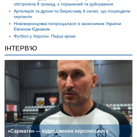
обстріляла 8 громад, є поранений та руйнування
Артилерія та дрони по Бериславу й селах: що пошкодили
окупанти
Нововоронцовка попрощалася із захисником України
Євгеном Єднаком
Футбол у Херсоні. Перші кроки
ІНТЕРВ'Ю
«Сармати» — відродження херсонського