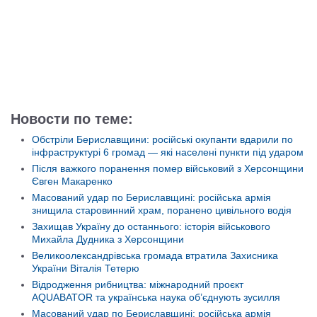
Новости по теме:
Обстріли Бериславщини: російські окупанти вдарили по
інфраструктурі 6 громад — які населені пункти під ударом
Після важкого поранення помер військовий з Херсонщини
Євген Макаренко
Масований удар по Бериславщині: російська армія
знищила старовинний храм, поранено цивільного водія
Захищав Україну до останнього: історія військового
Михайла Дудника з Херсонщини
Великоолександрівська громада втратила Захисника
України Віталія Тетерю
Відродження рибництва: міжнародний проєкт
AQUABATOR та українська наука об’єднують зусилля
Масований удар по Бериславщині: російська армія