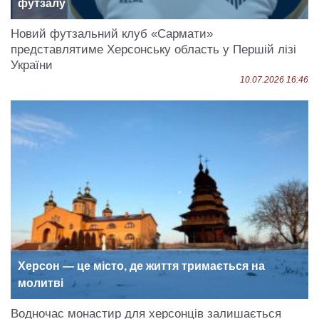
футзалу
Новий футзальний клуб «Сармати»
представлятиме Херсонську область у Першій лізі
України
10.07.2026 16:46
Херсон — це місто, де життя тримається на
молитві
Водночас монастир для херсонців залишається