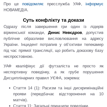
Про це
повідомляє
пресслужба УАФ,
інформує
НОВАМЕДІА.
Суть конфлікту та докази
Одразу після завершення гри один із лідерів
вірменської команди,
Денис Невєдров
, допустив
публічне образливе висловлювання на адресу
України. Інцидент потрапив у об’єктиви телекамер
під час прямої трансляції, що робить доказову базу
неспростовною.
УАФ кваліфікує дії футзаліста не просто як
неспортивну поведінку, а як грубе порушення
Дисциплінарних правил УЄФА, зокрема:
Стаття 14 (1): Расизм та інші дискримінаційні
прояви (передбачає відсторонення на 10
матчів).
Стаття 11: Загальні принципи поведінки.