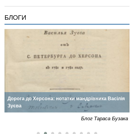
БЛОГИ
Дорога до Херсона: нотатки мандрівника Васілія
Зуєва
ка
Блог Тараса Бузака