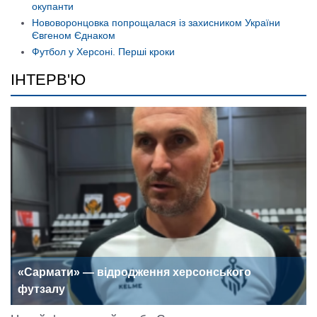
окупанти
Нововоронцовка попрощалася із захисником України
Євгеном Єднаком
Футбол у Херсоні. Перші кроки
ІНТЕРВ'Ю
«Сармати» — відродження херсонського
футзалу