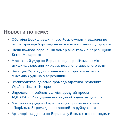
Новости по теме:
Обстріли Бериславщини: російські окупанти вдарили по
інфраструктурі 6 громад — які населені пункти під ударом
Після важкого поранення помер військовий з Херсонщини
Євген Макаренко
Масований удар по Бериславщині: російська армія
знищила старовинний храм, поранено цивільного водія
Захищав Україну до останнього: історія військового
Михайла Дудника з Херсонщини
Великоолександрівська громада втратила Захисника
України Віталія Тетерю
Відродження рибництва: міжнародний проєкт
AQUABATOR та українська наука об’єднують зусилля
Масований удар по Бериславщині: російська армія
обстріляла 8 громад, є поранений та руйнування
Артилерія та дрони по Бериславу й селах: що пошкодили