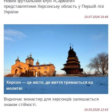
Новий футзальний клуб «Сармати»
представлятиме Херсонську область у Першій лізі
України
10.07.2026 16:46
Херсон — це місто, де життя тримається на
молитві
Водночас монастир для херсонців залишається
знаком стійкості.
16.03.2026 12:43