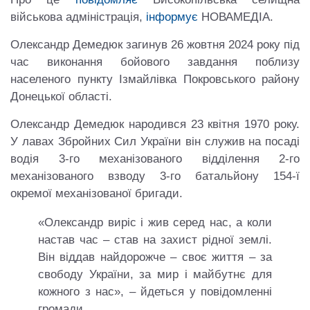
військова адміністрація,
інформує
НОВАМЕДІА.
Олександр Демедюк загинув 26 жовтня 2024 року під
час виконання бойового завдання поблизу
населеного пункту Ізмайлівка Покровського району
Донецької області.
Олександр Демедюк народився 23 квітня 1970 року.
У лавах Збройних Сил України він служив на посаді
водія 3-го механізованого відділення 2-го
механізованого взводу 3-го батальйону 154-ї
окремої механізованої бригади.
«Олександр виріс і жив серед нас, а коли
настав час – став на захист рідної землі.
Він віддав найдорожче – своє життя – за
свободу України, за мир і майбутнє для
кожного з нас», – йдеться у повідомленні
громади.