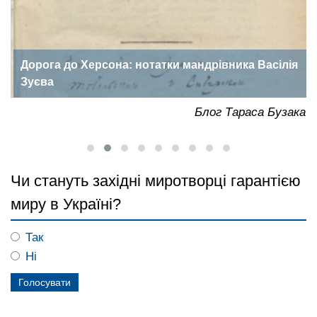
Дорога до Херсона: нотатки мандрівника Васілія
Зуєва
ка
Блог Тараса Бузака
Чи стануть західні миротворці гарантією
миру в Україні?
Так
Ні