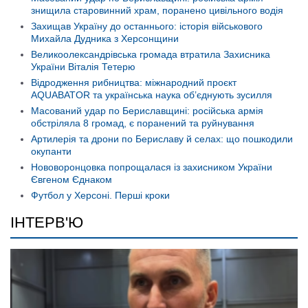
знищила старовинний храм, поранено цивільного водія
Захищав Україну до останнього: історія військового
Михайла Дудника з Херсонщини
Великоолександрівська громада втратила Захисника
України Віталія Тетерю
Відродження рибництва: міжнародний проєкт
AQUABATOR та українська наука об’єднують зусилля
Масований удар по Бериславщині: російська армія
обстріляла 8 громад, є поранений та руйнування
Артилерія та дрони по Бериславу й селах: що пошкодили
окупанти
Нововоронцовка попрощалася із захисником України
Євгеном Єднаком
Футбол у Херсоні. Перші кроки
ІНТЕРВ'Ю