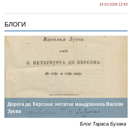
16.03.2026 12:43
БЛОГИ
Дорога до Херсона: нотатки мандрівника Васілія
Зуєва
ка
Блог Тараса Бузака