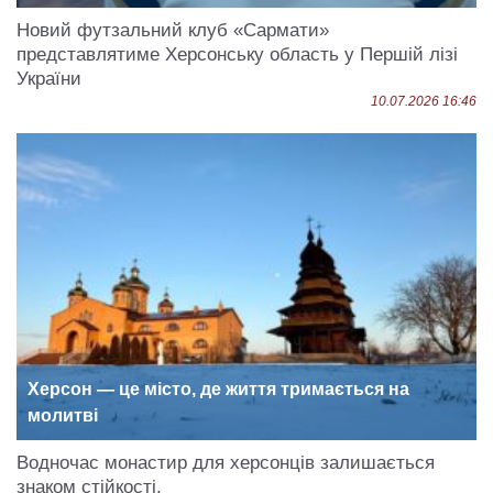
Новий футзальний клуб «Сармати»
представлятиме Херсонську область у Першій лізі
України
10.07.2026 16:46
Херсон — це місто, де життя тримається на
молитві
Водночас монастир для херсонців залишається
знаком стійкості.