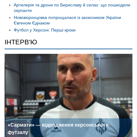
Артилерія та дрони по Бериславу й селах: що пошкодили
окупанти
Нововоронцовка попрощалася із захисником України
Євгеном Єднаком
Футбол у Херсоні. Перші кроки
ІНТЕРВ'Ю
«Сармати» — відродження херсонського
футзалу