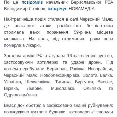
По це
повідомив
начальник Бериславської РВА
Володимир Літвінов,
інформує
НОВАМЕДІА.
Найтрагічніша подія сталася в селі Червоний Маяк,
де внаслідок атаки російського безпілотника
отримала важкі поранення 59-річна місцева
мешканка. На жаль, від отриманих травм вона
померла в лікарні.
Загалом армія РФ атакувала 16 населених пунктів,
застосовуючи артилерію та ударні дрони. Під
вогнем перебували Берислав, Раківка, Новорайськ,
Червоний Маяк, Новоолександрівка, Золота Балка,
Українка, Шевченківка, Тягинка, Бургунка, Високе,
Вірівка, Львове, Миколаївка, Ольгівка та
Одрадокам’янка.
Внаслідок обстрілів зафіксовано значні руйнування:
пошкоджено житлові будинки, господарські споруди