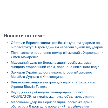
Новости по теме:
Обстріли Бериславщини: російські окупанти вдарили по
інфраструктурі 6 громад — які населені пункти під ударом
Після важкого поранення помер військовий з Херсонщини
Євген Макаренко
Масований удар по Бериславщині: російська армія
знищила старовинний храм, поранено цивільного водія
Захищав Україну до останнього: історія військового
Михайла Дудника з Херсонщини
Великоолександрівська громада втратила Захисника
України Віталія Тетерю
Відродження рибництва: міжнародний проєкт
AQUABATOR та українська наука об’єднують зусилля
Масований удар по Бериславщині: російська армія
обстріляла 8 громад, є поранений та руйнування