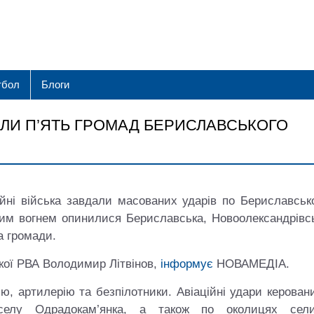
тбол
Блоги
ЯЛИ П’ЯТЬ ГРОМАД БЕРИСЛАВСЬКОГО
ійні війська завдали масованих ударів по Бериславськ
ьким вогнем опинилися Бериславська, Новоолександрівс
а громади.
ої РВА Володимир Літвінов,
інформує
НОВАМЕДІА.
ію, артилерію та безпілотники. Авіаційні удари керова
селу Одрадокам’янка, а також по околицях сел