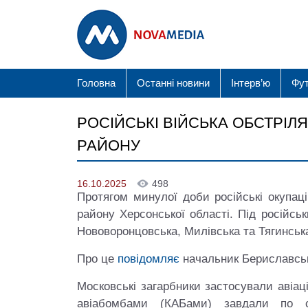
Головна
Останні новини
Інтерв’ю
Фу
РОСІЙСЬКІ ВІЙСЬКА ОБСТРІЛ
РАЙОНУ
16.10.2025
498
Протягом минулої доби російські окупац
району Херсонської області. Під російс
Нововоронцовська, Милівська та Тягинськ
Про це
повідомляє
начальник Бериславськ
Московські загарбники застосували авіац
авіабомбами (КАБами) завдали по 