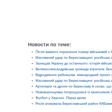
Іван Зубенко — емігрант з
й.
Херсона, який обрав смерть
ття
Футбо
Новости по теме:
замість зради
Тараса Бузака
Після важкого поранення помер військовий з
Блог Тараса Бузака
Масований удар по Бериславщині: російська 
Захищав Україну до останнього: історія війс
Великоолександрівська громада втратила Захи
Відродження рибництва: міжнародний проєкт 
Масований удар по Бериславщині: російська а
Артилерія та дрони по Бериславу й селах: щ
Нововоронцовка попрощалася із захисником 
Футбол у Херсоні. Перші кроки
Росія атакувала Бериславський район КАБами, 