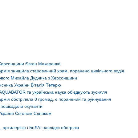
Дорога до Херсона: нотат
л у Херсоні. Перші кроки
мандрівника Васілія Зуєва
Блог Тараса Бузака
Блог Тараса 
 Херсонщини Євген Макаренко
армія знищила старовинний храм, поранено цивільного водія
ькового Михайла Дудника з Херсонщини
сника України Віталія Тетерю
AQUABATOR та українська наука об’єднують зусилля
рмія обстріляла 8 громад, є поранений та руйнування
о пошкодили окупанти
України Євгеном Єднаком
артилерією і БпЛА: наслідки обстрілів