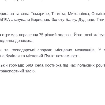
ерислав та села Томарине, Тягинка, Миколаївка, Ольгів
 БПЛА атакували Берислав, Золоту Балку, Дудчани, Тяги
 отримав поранення 75-річний чоловік. Його госпіталізу
медична допомога.
 та господарські споруди місцевих мешканців. У с
на будівля та місцевий Пункт незламності.
ькій громаді: біля села Костирка під час польових робі
транспортний засіб.