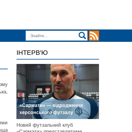
ІНТЕРВ'Ю
ому
ька,
«Сармати» — відродження
херсонського футзалу
ними
Новий футзальний клуб
ища
«Сармати» представлятиме