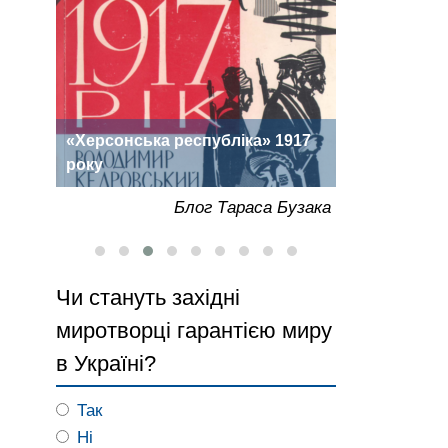
ки
«Херсонська республіка» 1917
Міжнародні 
року
Херсоні
Бузака
Блог Тараса Бузака
Чи стануть західні
миротворці гарантією миру
в Україні?
Так
Ні