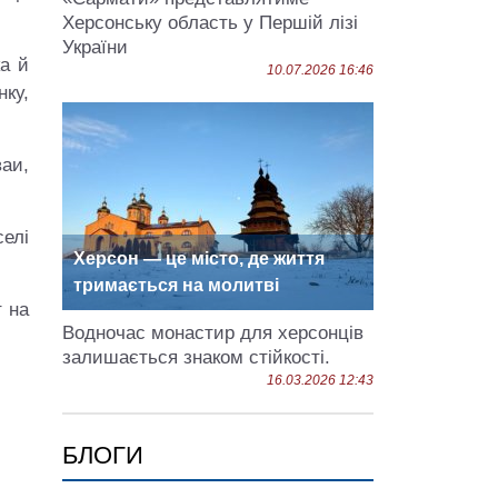
Херсонську область у Першій лізі
України
ка й
10.07.2026 16:46
нку,
ваи,
елі
Херсон — це місто, де життя
тримається на молитві
т на
Водночас монастир для херсонців
залишається знаком стійкості.
16.03.2026 12:43
БЛОГИ