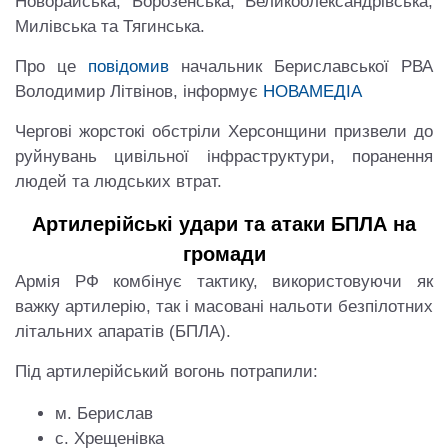
Новорайська, Борозенська, Великоолександрівська,
Милівська та Тягинська.
Про це
повідомив
начальник Бериславської РВА
Володимир Літвінов, інформує
НОВАМЕДІА
Чергові жорстокі обстріли Херсонщини призвели до
руйнувань цивільної інфраструктури, поранення
людей та людських втрат.
Артилерійські удари та атаки БПЛА на
громади
Армія РФ комбінує тактику, використовуючи як
важку артилерію, так і масовані нальоти безпілотних
літальних апаратів (БПЛА).
Під артилерійський вогонь потрапили:
м. Берислав
с. Хрещенівка