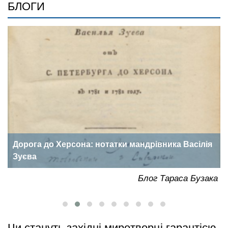
БЛОГИ
Дорога до Херсона: нотатки мандрівника Васілія
Зуєва
ка
Блог Тараса Бузака
Чи стануть західні миротворці гарантією