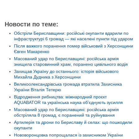
Новости по теме:
Обстріли Бериславщини: російські окупанти вдарили по
інфраструктурі 6 громад — які населені пункти під ударом
Після важкого поранення помер військовий з Херсонщини
Євген Макаренко
Масований удар по Бериславщині: російська армія
знищила старовинний храм, поранено цивільного водія
Захищав Україну до останнього: історія військового
Михайла Дудника з Херсонщини
Великоолександрівська громада втратила Захисника
України Віталія Тетерю
Відродження рибництва: міжнародний проєкт
AQUABATOR та українська наука об’єднують зусилля
Масований удар по Бериславщині: російська армія
обстріляла 8 громад, є поранений та руйнування
Артилерія та дрони по Бериславу й селах: що пошкодили
окупанти
Нововоронцовка попрощалася із захисником України