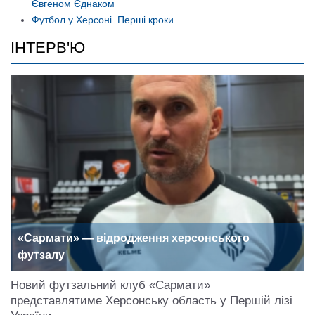
Євгеном Єднаком
Футбол у Херсоні. Перші кроки
ІНТЕРВ'Ю
«Сармати» — відродження херсонського
футзалу
Новий футзальний клуб «Сармати»
представлятиме Херсонську область у Першій лізі