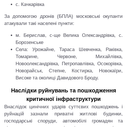
с. Качкарівка
За допомогою дронів (БПЛА) московські окупанти
атакували такі населені пункти:
м. Берислав, с-ще Велика Олександрівка, с.
Борозенське
Села: Урожайне, Тараса Шевченка, Раківка,
Томарине, Червоне, Михайлівка,
Новоолександрівка, Петропавлівка, Осокорівка,
Новорайськ, Степне, Костирка, Новокаїри,
Високе та околиці Давидового Броду.
Наслідки руйнувань та пошкодження
критичної інфраструктури
Внаслідок цинічних ударів суттєвих пошкоджень і
руйнацій зазнали приватні житлові будинки,
господарські споруди, автомобілі громадян та