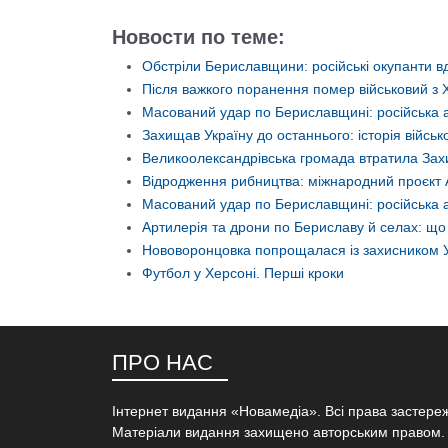
Новости по теме:
Обстріли Бериславщини: російські окупанти вд
Після важкого поранення помер військовий з
Масований удар по Бериславщині: російська 
Захищав Україну до останнього: історія війс
Великоолександрівська громада втратила Захи
Відродження рибництва: міжнародний проєкт 
Масований удар по Бериславщині: російська а
Артилерія та дрони по Бериславу й селах: щ
Нововоронцовка попрощалася із захисником 
Футбол у Херсоні. Перші кроки
ПРО НАС
Інтернет видання «Новамедіа». Всі права застере
Матеріали видання захищено авторським правом.