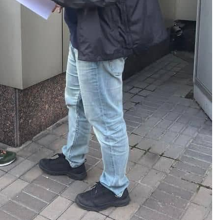
Зубенко — емігрант з
на, який обрав смерть
Футбол у Херсоні. Перші к
ть зради
Блог Тараса 
Блог Тараса Бузака