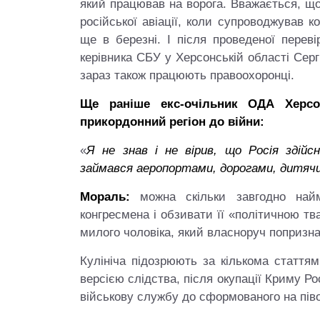
який працював на ворога. Вважається, що 
російської авіації, коли супроводжував 
ще в березні. І після проведеної переві
керівника СБУ у Херсонській області Серг
зараз також працюють правоохоронці.
Ще раніше екс-очільник ОДА Херсон
прикордонний регіон до війни:
«
Я не знав і не вірив, що Росія зді
займався аеропортами, дорогами, дитяч
Мораль:
можна скільки завгодно найма
конгресмена і обзивати її «політичною тв
милого чоловіка, який власноруч попризна
Кулініча підозрюють за кількома статтям
версією слідства, після окупації Криму Ро
військову службу до сформованого на пів