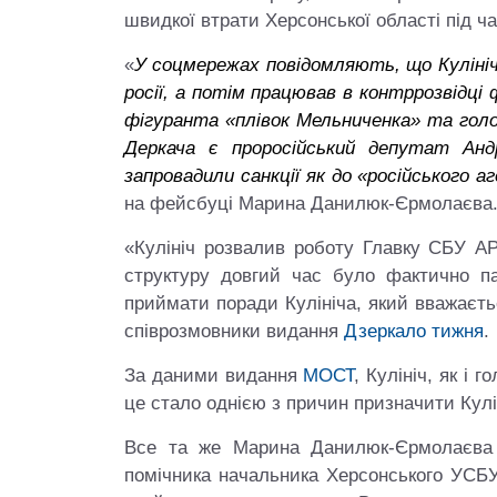
швидкої втрати Херсонської області під час
«
У соцмережах повідомляють, що Кулініч 
росії, а потім працював в контррозвідц
фігуранта «плівок Мельниченка» та голо
Деркача є проросійський депутат Анд
запровадили санкції як до «російського а
на фейсбуці Марина Данилюк-Єрмолаєва
«Кулініч розвалив роботу Главку СБУ АР
структуру довгий час було фактично п
приймати поради Кулініча, який вважаєт
співрозмовники видання
Дзеркало тижня
.
За даними видання
МОСТ
, Кулініч, як і
це стало однією з причин призначити Кулі
Все та же Марина Данилюк-Єрмолаєва
помічника начальника Херсонського УСБУ