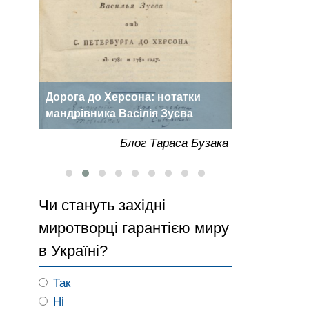
Дорога до Херсона: нотатки
«Херсонська
роки
мандрівника Васілія Зуєва
року
Бузака
Блог Тараса Бузака
Чи стануть західні
миротворці гарантією миру
в Україні?
Так
Ні