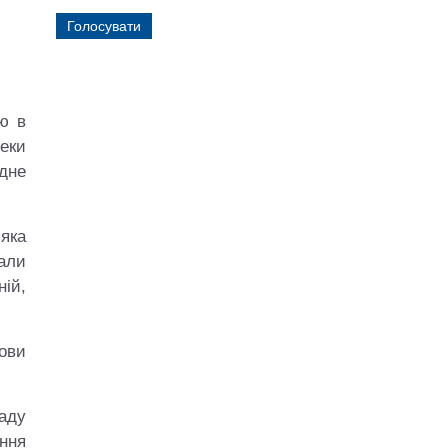
ю в
еки
одне
яка
али
ній,
ови
аду
ання