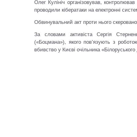
Олег Кулініч організовував, контролював
проводили кібератаки на електронні систе
Обвинувальний акт проти нього скеровано
За словами активіста Сергія Стернен
(«Боцмана»), якого пов’язують з робото
вбивство у Києві очільника «Білоруськог