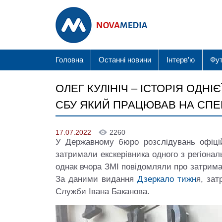
Головна
Останні новини
Інтерв’ю
Фу
ОЛЕГ КУЛІНІЧ – ІСТОРІЯ ОДН
СБУ ЯКИЙ ПРАЦЮВАВ НА СП
17.07.2022
2260
У Державному бюро розслідувань офіці
затримали екскерівника одного з регіона
однак вчора ЗМІ повідомляли про затрим
За даними видання
Дзеркало тижн
я, за
Служби Івана Баканова.