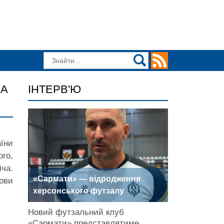
КА
ІНТЕРВ'Ю
їни
ого,
іча.
«Сармати» — відродження
ови
херсонського футзалу
Новий футзальний клуб
«Сармати» представлятиме