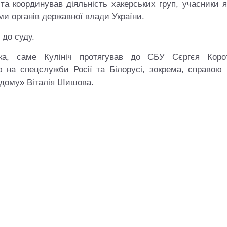
 та координував діяльність хакерських груп, учасники 
ми органів державної влади України.
 до суду.
ка, саме Кулініч протягував до СБУ Сєргєя Корот
ю на спецслужби Росії та Білорусі, зокрема, справою 
о дому» Віталія Шишова.