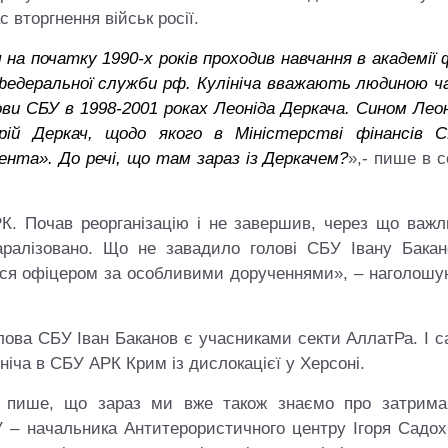
 вторгнення військ росії.
на початку 1990-х років проходив навчання в академії
і федеральної служби рф. Кулініча вважають людиною ч
ви СБУ в 1998-2001 роках Леоніда Деркача. Сином Леон
рій Деркач, щодо якого в Міністерстві фінансів 
гента». До речі, що там зараз із Деркачем?
»,- пише в 
.
К. Почав реорганізацію і не завершив, через що важл
аралізовано. Що не завадило голові СБУ Івану Бакан
ься офіцером за особливими дорученнями», – наголошу
 голова СБУ Іван Баканов є учасниками секти АллатРа. І 
ніча в СБУ АРК Крим із дислокацієї у Херсоні.
 пише, що зараз ми вже також знаємо про затрима
 – начальника Антитерористичного центру Ігоря Садохі