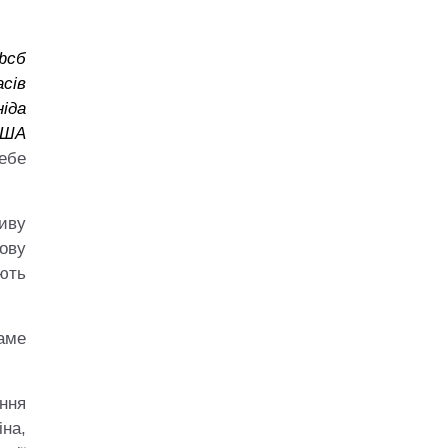
 фсб
асів
іда
США
себе
иву
ову
ють
саме
ння
на,