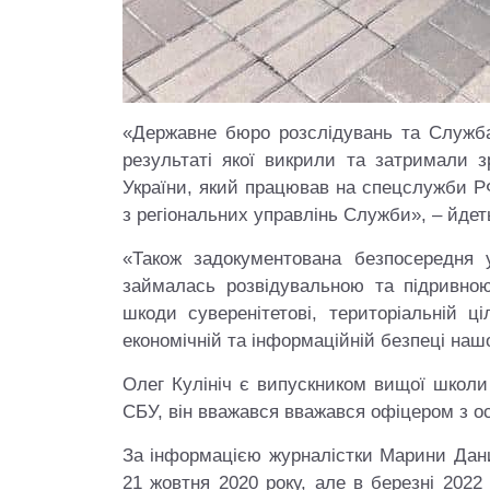
«Державне бюро розслідувань та Служба
результаті якої викрили та затримали з
України, який працював на спецслужби Р
з регіональних управлінь Служби», – йде
«Також задокументована безпосередня уч
займалась розвідувальною та підривною
шкоди суверенітетові, територіальній ці
економічній та інформаційній безпеці наш
Олег Кулініч є випускником вищої школ
СБУ, він вважався вважався офіцером з о
За інформацією журналістки Марини Дани
21 жовтня 2020 року, але в березні 2022