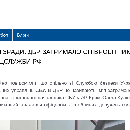
тбол
Блоги
ІЄЇ ЗРАДИ. ДБР ЗАТРИМАЛО СПІВРОБІТНИ
ЕЦСЛУЖБИ РФ
йно повідомили, що спільно зі Службою безпеки Укра
льних управлінь СБУ. В ДБР не називають ім’я затриман
ання колишнього начальника СБУ у АР Крим Олега Кулін
триманий вважався офіцером з особливих доручень гол