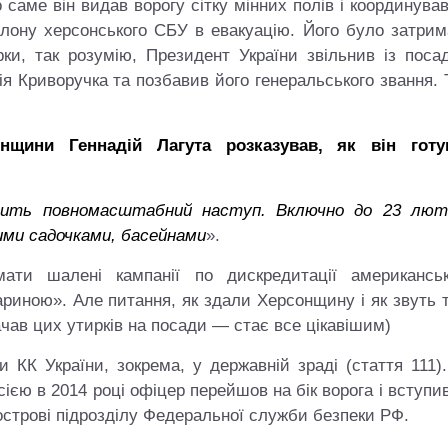
саме він видав ворогу сітку мінних полів і координував
колону херсонського СБУ в евакуацію. Його було затри
рки, так розумію, Президент України звільнив із поса
ія Криворучка та позбавив його генеральського звання.
щини Геннадій Лагута розказував, як він готу
йснить повномасштабний наступ. Включно до 23 лют
ими садочками, басейнами
».
ти шалені кампанії по дискредитації американськ
ариною». Але питання, як здали Херсонщину і як звуть 
чав цих утирків на посади — стає все цікавішим)
и КК України, зокрема, у державній зраді (стаття 111)
сією в 2014 році офіцер перейшов на бік ворога і вступи
острові підрозділу Федеральної служби безпеки РФ.