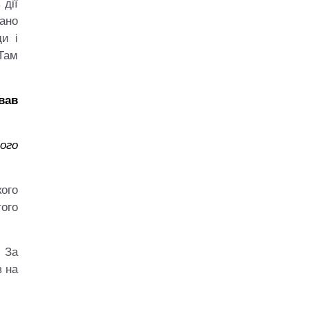
 дії
мано
ди і
 Там
вав
ого
ого
того
. За
в на