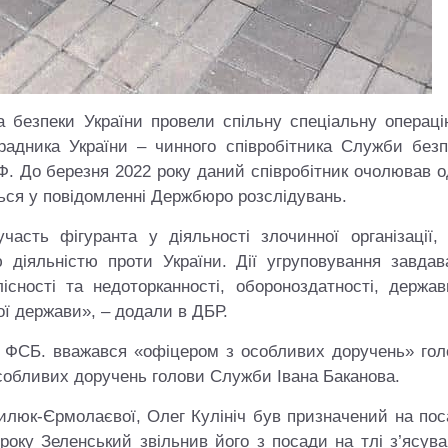
 безпеки України провели спільну спеціальну операці
радника України – чинного співробітника Служби безп
Ф. До березня 2022 року даний співробітник очолював 
ться у повідомленні Держбюро розслідувань.
асть фігуранта у діяльності злочинної організації, 
 діяльністю проти України. Дії угруповування завдав
лісності та недоторканності, обороноздатності, держав
ої держави», – додали в ДБР.
и ФСБ. вважався «офіцером з особливих доручень» гол
собливих доручень голови Служби Івана Баканова.
люк-Єрмолаєвої, Олег Кулініч був призначений на пос
 року Зеленський звільнив його з посади на тлі з’ясув