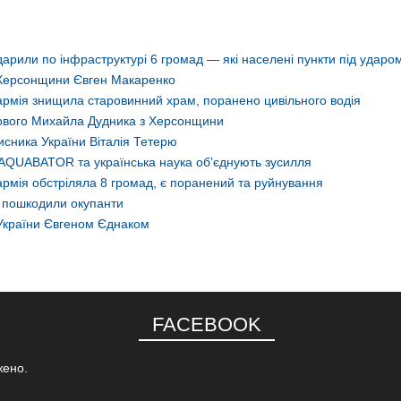
арили по інфраструктурі 6 громад — які населені пункти під ударо
 Херсонщини Євген Макаренко
армія знищила старовинний храм, поранено цивільного водія
ькового Михайла Дудника з Херсонщини
сника України Віталія Тетерю
AQUABATOR та українська наука об’єднують зусилля
рмія обстріляла 8 громад, є поранений та руйнування
о пошкодили окупанти
України Євгеном Єднаком
FACEBOOK
жено.