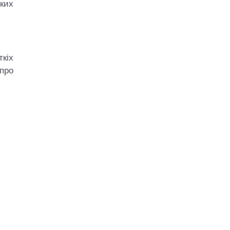
яких
кіх
про