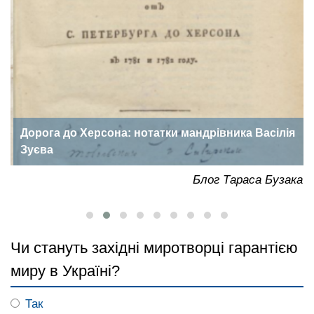
Дорога до Херсона: нотатки мандрівника Васілія
Зуєва
ка
Блог Тараса Бузака
Чи стануть західні миротворці гарантією
миру в Україні?
Так