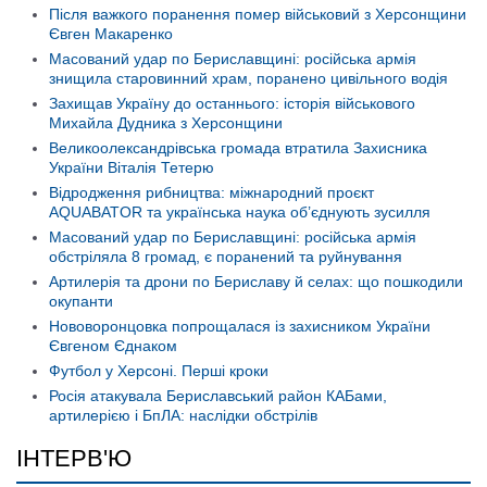
Після важкого поранення помер військовий з Херсонщини
Євген Макаренко
Масований удар по Бериславщині: російська армія
знищила старовинний храм, поранено цивільного водія
Захищав Україну до останнього: історія військового
Михайла Дудника з Херсонщини
Великоолександрівська громада втратила Захисника
України Віталія Тетерю
Відродження рибництва: міжнародний проєкт
AQUABATOR та українська наука об’єднують зусилля
Масований удар по Бериславщині: російська армія
обстріляла 8 громад, є поранений та руйнування
Артилерія та дрони по Бериславу й селах: що пошкодили
окупанти
Нововоронцовка попрощалася із захисником України
Євгеном Єднаком
Футбол у Херсоні. Перші кроки
Росія атакувала Бериславський район КАБами,
артилерією і БпЛА: наслідки обстрілів
ІНТЕРВ'Ю