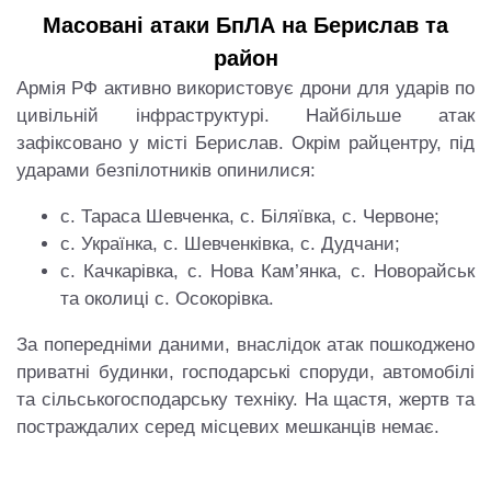
Масовані атаки БпЛА на Берислав та
район
Армія РФ активно використовує дрони для ударів по
цивільній інфраструктурі. Найбільше атак
зафіксовано у місті Берислав. Окрім райцентру, під
ударами безпілотників опинилися:
с. Тараса Шевченка, с. Біляївка, с. Червоне;
с. Українка, с. Шевченківка, с. Дудчани;
с. Качкарівка, с. Нова Кам’янка, с. Новорайськ
та околиці с. Осокорівка.
За попередніми даними, внаслідок атак пошкоджено
приватні будинки, господарські споруди, автомобілі
та сільськогосподарську техніку. На щастя, жертв та
постраждалих серед місцевих мешканців немає.