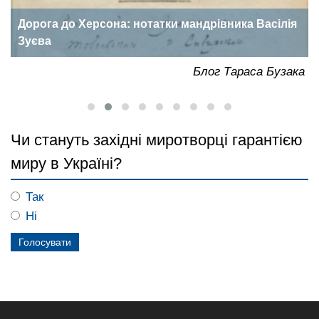
Дорога до Херсона: нотатки мандрівника Васілія
Зуєва
ка
Блог Тараса Бузака
Чи стануть західні миротворці гарантією
миру в Україні?
Так
Ні