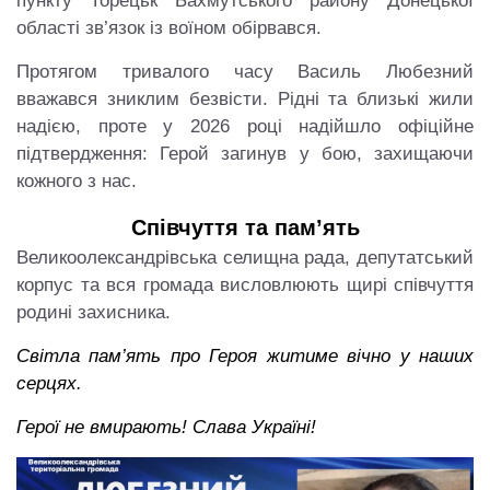
пункту Торецьк Бахмутського району Донецької
області зв’язок із воїном обірвався.
Протягом тривалого часу Василь Любезний
вважався зниклим безвісти. Рідні та близькі жили
надією, проте у 2026 році надійшло офіційне
підтвердження: Герой загинув у бою, захищаючи
кожного з нас.
Співчуття та пам’ять
Великоолександрівська селищна рада, депутатський
корпус та вся громада висловлюють щирі співчуття
родині захисника.
Світла пам’ять про Героя житиме вічно у наших
серцях.
Герої не вмирають! Слава Україні!