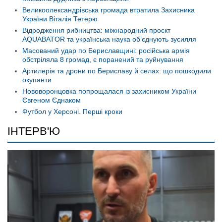
Великоолександрівська громада втратила Захисника
України Віталія Тетерю
Відродження рибництва: міжнародний проєкт
AQUABATOR та українська наука об’єднують зусилля
Масований удар по Бериславщині: російська армія
обстріляла 8 громад, є поранений та руйнування
Артилерія та дрони по Бериславу й селах: що пошкодили
окупанти
Нововоронцовка попрощалася із захисником України
Євгеном Єднаком
Футбол у Херсоні. Перші кроки
ІНТЕРВ'Ю