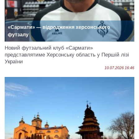
«Сармати» — відродження херсонського
футзалу
Новий футзальний клуб «Сармати»
представлятиме Херсонську область у Першій лізі
України
10.07.2026 16:46