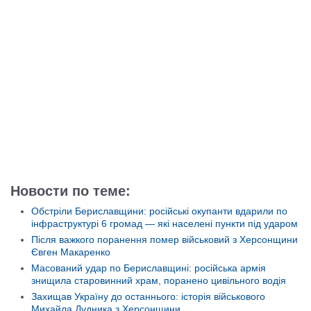
Новости по теме:
Обстріли Бериславщини: російські окупанти вдарили по
інфраструктурі 6 громад — які населені пункти під ударом
Після важкого поранення помер військовий з Херсонщини
Євген Макаренко
Масований удар по Бериславщині: російська армія
знищила старовинний храм, поранено цивільного водія
Захищав Україну до останнього: історія військового
Михайла Дудника з Херсонщини