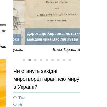
кої
 до
Дорога до Херсона: нотатки
«Херсонська
роки
мандрівника Васілія Зуєва
року
ттю
Бузака
Блог Тараса Бузака
Чи стануть західні
миротворці гарантією миру
в Україні?
Так
Ні