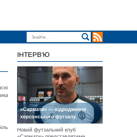
ІНТЕРВ'Ю
всю
ика
«Сармати» — відродження
херсонського футзалу
біль
Новий футзальний клуб
«Сармати» представлятиме