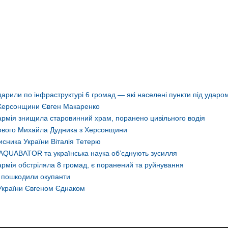
арили по інфраструктурі 6 громад — які населені пункти під ударо
 Херсонщини Євген Макаренко
армія знищила старовинний храм, поранено цивільного водія
ькового Михайла Дудника з Херсонщини
сника України Віталія Тетерю
AQUABATOR та українська наука об’єднують зусилля
рмія обстріляла 8 громад, є поранений та руйнування
о пошкодили окупанти
України Євгеном Єднаком