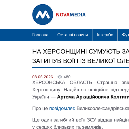
Головна
Останні новини
Інтерв’ю
Фу
НА ХЕРСОНЩИНІ СУМУЮТЬ ЗА 
ЗАГИНУВ ВОЇН ІЗ ВЕЛИКОЇ О
08.06.2026
480
ХЕРСОНСЬКА ОБЛАСТЬ—Страшна звіст
Херсонщину. Надійшло офіційне підтвер
України —
Артема Аркадійовича Колтиг
Про це
повідомляє
Великоолександрівськ
Ще один загиблий воїн ЗСУ віддав найці
у серцях близьких та земляків.