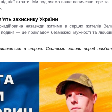
від цієї втрати. Ми поділяємо ваше величезне горе та
.
м’ять захиснику України
Аркадійовича назавжди житиме в серцях жителів Вели
о подвиг — це прикладом безмежної мужності та любові
Зубенко — емігрант з
на, який обрав смерть
Футбол у Херсоні. Перші к
ть зради
алишаються в строю. Схиляємо голови перед пам’я
Блог Тараса 
Блог Тараса Бузака