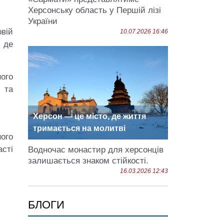
Херсонську область у Першій лізі
України
вій
10.07.2026 16:46
 де
ого
 та
Херсон — це місто, де життя
тримається на молитві
ного
сті
Водночас монастир для херсонців
залишається знаком стійкості.
16.03.2026 12:43
БЛОГИ