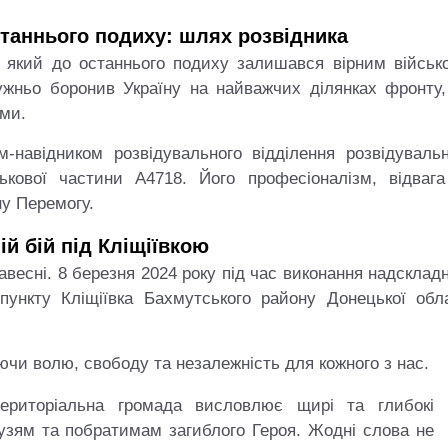
станнього подиху: шлях розвідника
 який до останнього подиху залишався вірним військо
мужньо боронив Україну на найважчих ділянках фронту,
ами.
навідником розвідувального відділення розвідувальн
ькової частини А4718. Його професіоналізм, відвага
ну Перемогу.
ій бій під Кліщіївкою
весні. 8 березня 2024 року під час виконання надсклад
пункту Кліщіївка Бахмутського району Донецької обла
юючи волю, свободу та незалежність для кожного з нас.
територіальна громада висловлює щирі та глибокі
рузям та побратимам загиблого Героя. Жодні слова не