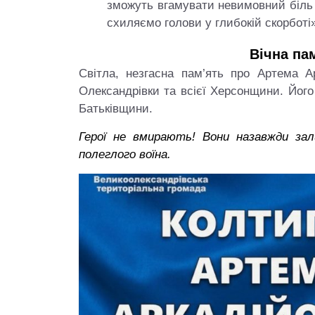
зможуть вгамувати невимовний біль 
схиляємо голови у глибокій скорботі»
Вічна па
Світла, незгасна пам’ять про Артема 
Олександрівки та всієї Херсонщини. Йог
Іван 
мії УНР та
Микола Чернявський.
Херсо
Батьківщини.
кого повіту
Повернення із забуття
заміс
Герої не вмирають! Вони назавжди з
Тараса Бузака
Блог Тараса Бузака
полеглого воїна.