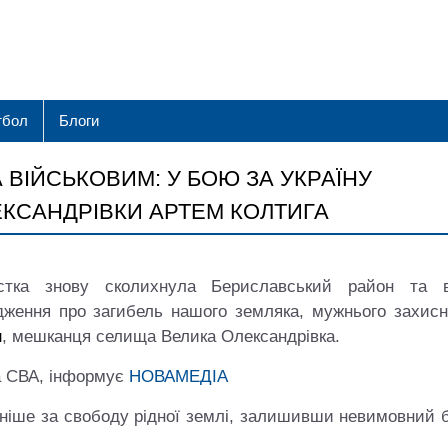
тбол
Блоги
ВІЙСЬКОВИМ: У БОЮ ЗА УКРАЇНУ
ЛЕКСАНДРІВКИ АРТЕМ КОЛТИГА
ка знову сколихнула Бериславський район та 
дження про загибель нашого земляка, мужнього захисн
и
, мешканця селища Велика Олександрівка.
а СВА, інформує
НОВАМЕДІА
нніше за свободу рідної землі, залишивши невимовний 