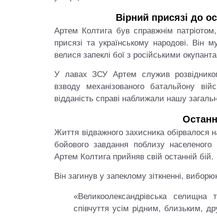
Вірний присязі до о
Артем Колтига був справжнім патріотом,
присязі та українському народові. Він 
велися запеклі бої з російськими окупант
У лавах ЗСУ Артем служив розвідником-
взводу механізованого батальйону війс
відданість справі наближали нашу загаль
Останн
Життя відважного захисника обірвалося на
бойового завдання поблизу населеного 
Артем Колтига прийняв свій останній бій.
Він загинув у запеклому зіткненні, вибор
«Великоолександрівська селищна 
співчуття усім рідним, близьким, д