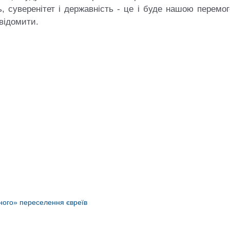
ь, суверенітет і державність ‑ це і буде нашою перемо
відомити.
Зубенко — емігрант з
на, який обрав смерть
Футбол у Херсоні. Перші к
ть зради
Блог Тараса 
Блог Тараса Бузака
ного» переселення євреїв