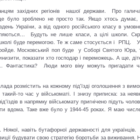
нцям західних регіонів нашої держави. Про галича
це було зроблено не просто так. Якщо хтось думає,
вдень України, а від одного російського класу в умов
иляються… Будуть не лише класи, а цілі школи. Скрі
ій школі буде перемогою. Те ж саме стосується і РПЦ.
пройде. Московський поп буде у Соборі Святого Юра, 
низити, показати хто господар і переможець. А ще, діт
ла… Фантастика? Люди мого віку можуть пригадати ч
лада розмістить на кожному під’їзді оголошення з вим
 такий-то час у військоматі. І знизу приписка: за неяв
д’їздів в напрямку військомату пригнічено підуть чолов
ати вдома. Таке вже було у 1944-45 роках. Я маю числ
. Ніякої, навіть бутафорної державності для українців
позиції будувати свою стратегію боротьби за виживання.