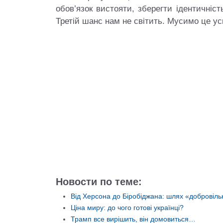
обов’язок вистояти, зберегти ідентичніст
Третій шанс нам не світить. Мусимо це ус
Іван 
мії УНР та
Микола Чернявський.
Херсо
кого повіту
Повернення із забуття
заміс
Тараса Бузака
Блог Тараса Бузака
Новости по теме:
Від Херсона до Біробіджана: шлях «добровіль
Ціна миру: до чого готові українці?
Трамп все вирішить, він домовиться…