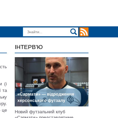
ІНТЕРВ'Ю
ість
и (і
ї та
«Сармати» — відродження
ську
херсонського футзалу
ру.
‑ це
Новий футзальний клуб
«Сармати» представлятиме