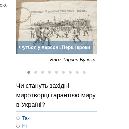
гою.
Дорога до Херсона: нотатки
«Херсонська
роки
мандрівника Васілія Зуєва
року
Бузака
Блог Тараса Бузака
Чи стануть західні
миротворці гарантією миру
в Україні?
Так
Ні