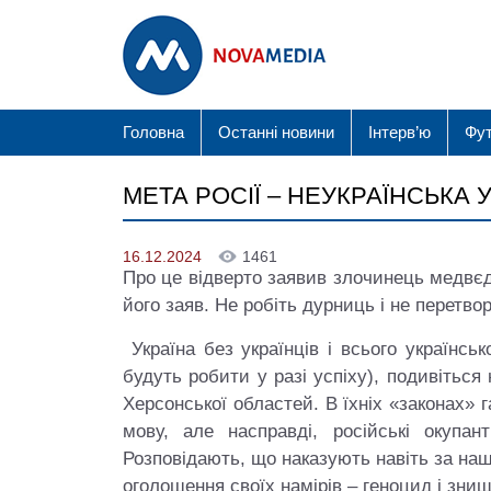
Головна
Останні новини
Інтерв’ю
Фу
МЕТА РОСІЇ – НЕУКРАЇНСЬКА 
16.12.2024
1461
Про це відверто заявив злочинець медвєд
його заяв. Не робіть дурниць і не перетв
Україна без українців і всього українськ
будуть робити у разі успіху), подивіться 
Херсонської областей. В їхніх «законах» г
мову, але насправді, російські окупан
Розповідають, що наказують навіть за на
оголошення своїх намірів – геноцид і знищ