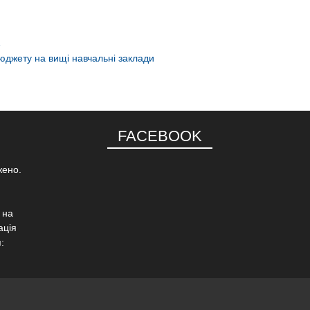
…
бюджету на вищі навчальні заклади
FACEBOOK
жено.
 на
ація
: