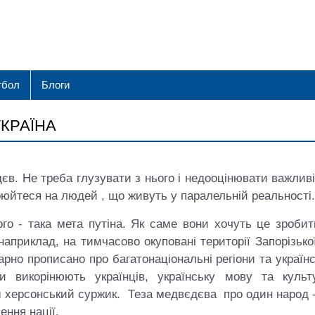
тбол
Блоги
УКРАЇНА
єв. Не треба глузувати з нього і недооцінювати важлив
орюйтеся на людей , що живуть у паралельній реальності.
ого ‑ така мета путіна. Як саме вони хочуть це зробит
наприклад, на тимчасово окуповані території Запорізько
арно прописано про багатонаціональні регіони та україн
ти викорінюють українців, українську мову та культу
ш херсонський суржик. Теза медвєдєва про один народ 
ення нації.