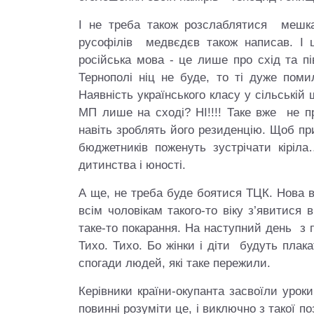
І не треба також розслаблятися мешка
русофілів медвєдєв також написав. І 
російська мова ‑ це лише про схід та пі
Тернополі ніц не буде, то ті дуже пом
Наявність українського класу у сільськ
МП лише на сході? НІ!!!! Таке вже не 
навіть зроблять його резиденцію. Щоб при
бюджетників поженуть зустрічати кірі
дитинства і юності.
А ще, не треба буде боятися ТЦК. Нова в
всім чоловікам такого-то віку з’явитися в
таке-то покарання. На наступний день з пі
Тихо. Тихо. Бо жінки і діти будуть плак
спогади людей, які таке пережили.
Керівники країни-окупанта засвоїли уроки
повинні розуміти це, і виключно з такої 