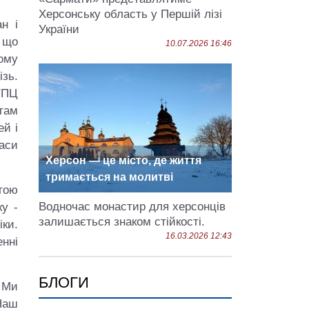
Херсонську область у Першій лізі
н і
України
 що
10.07.2026 16:46
ному
зь.
 УПЦ
там
ей і
аси
Херсон — це місто, де життя
тримається на молитві
огою
Водночас монастир для херсонців
ку ‑
залишається знаком стійкості.
іки.
16.03.2026 12:43
енні
БЛОГИ
. Ми
 Наш