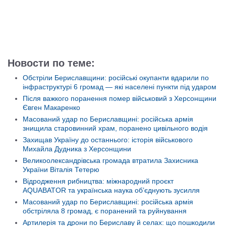
Новости по теме:
Обстріли Бериславщини: російські окупанти вдарили по
інфраструктурі 6 громад — які населені пункти під ударом
Після важкого поранення помер військовий з Херсонщини
Євген Макаренко
Масований удар по Бериславщині: російська армія
знищила старовинний храм, поранено цивільного водія
Захищав Україну до останнього: історія військового
Михайла Дудника з Херсонщини
Великоолександрівська громада втратила Захисника
України Віталія Тетерю
Відродження рибництва: міжнародний проєкт
AQUABATOR та українська наука об’єднують зусилля
Масований удар по Бериславщині: російська армія
обстріляла 8 громад, є поранений та руйнування
Артилерія та дрони по Бериславу й селах: що пошкодили