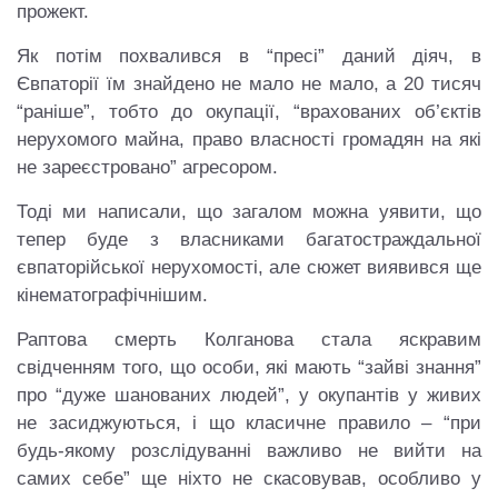
прожект.
Як потім похвалився в “пресі” даний діяч, в
Євпаторії їм знайдено не мало не мало, а 20 тисяч
“раніше”, тобто до окупації, “врахованих об’єктів
нерухомого майна, право власності громадян на які
не зареєстровано” агресором.
Тоді ми написали, що загалом можна уявити, що
тепер буде з власниками багатостраждальної
євпаторійської нерухомості, але сюжет виявився ще
кінематографічнішим.
Раптова смерть Колганова стала яскравим
свідченням того, що особи, які мають “зайві знання”
про “дуже шанованих людей”, у окупантів у живих
не засиджуються, і що класичне правило – “при
будь-якому розслідуванні важливо не вийти на
самих себе” ще ніхто не скасовував, особливо у