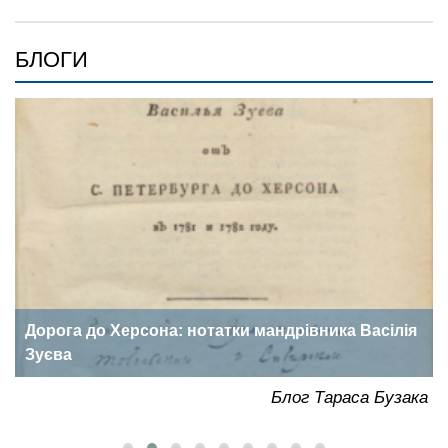
БЛОГИ
Дорога до Херсона: нотатки мандрівника Васілія
Зуєва
ка
Блог Тараса Бузака