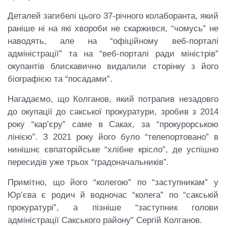
Деталей загибелі цього 37-річного колаборанта, який
раніше ні на які хвороби не скаржився, “чомусь” не
наводять, але на “офіційному веб-порталі
адміністрації” та на “веб-порталі ради міністрів”
окупантів блискавично видалили сторінку з його
біографією та “посадами”.
Нагадаємо, що Колганов, який потрапив незадовго
до окупації до сакської прокуратури, зробив з 2014
року “кар’єру” саме в Саках, за “прокурорською
лінією”. З 2021 року його було “телепортовано” в
нинішнє євпаторійське “хлібне крісло”, де успішно
пересидів уже трьох “градоначальників”.
Примітно, що його “колегою” по “заступникам” у
Юр’єва є родич й водночас “колега” по “сакській
прокуратурі”, а пізніше “заступник голови
адміністрації Сакського району” Сергій Колганов.