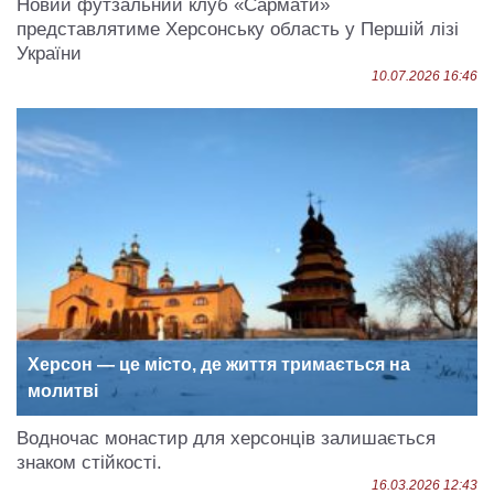
Новий футзальний клуб «Сармати»
представлятиме Херсонську область у Першій лізі
України
10.07.2026 16:46
Херсон — це місто, де життя тримається на
молитві
Водночас монастир для херсонців залишається
знаком стійкості.
16.03.2026 12:43