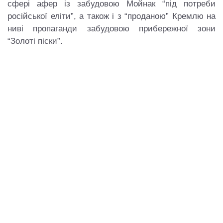
сфері афер із забудовою Мойнак “під потреби
російської еліти”, а також і з “проданою” Кремлю на
ниві пропаганди забудовою прибережної зони
“Золоті піски”.