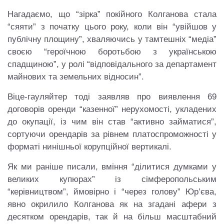
Нагадаємо, що “зірка” покійного Колганова стала
“сяяти” з початку цього року, коли він “увійшов у
публічну площину”, хваляючись у тамтешніх “медіа”
своєю “героїчною боротьбою з українською
спадщиною”, у ролі “відповідального за департамент
майнових та земельних відносин”.
Віце-гауляйтер тоді заявляв про виявлення 69
договорів оренди “казенної” нерухомості, укладених
до окупації, із чим він став “активно займатися”,
сортуючи орендарів за рівнем платоспроможності у
форматі нинішньої корупційної вертикалі.
Як ми раніше писали, вміння “ділитися думками у
великих купюрах” із сімферопольським
“керівництвом”, ймовірно і “через голову” Юр’єва,
явно окрилило Колганова як на згадані афери з
десятком орендарів, так й на більш масштабний