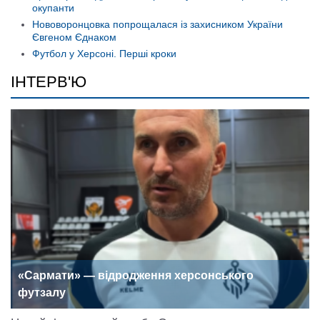
окупанти
Нововоронцовка попрощалася із захисником України
Євгеном Єднаком
Футбол у Херсоні. Перші кроки
ІНТЕРВ'Ю
«Сармати» — відродження херсонського
футзалу