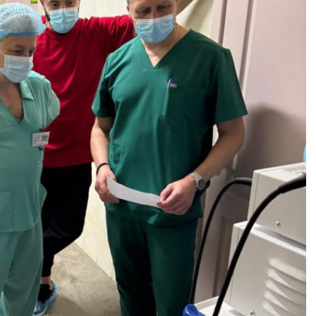
Зубенко — емігрант з
на, який обрав смерть
Футбол у Херсоні. Перші к
ть зради
Блог Тараса 
Блог Тараса Бузака