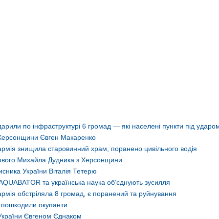
арили по інфраструктурі 6 громад — які населені пункти під ударо
 Херсонщини Євген Макаренко
армія знищила старовинний храм, поранено цивільного водія
ькового Михайла Дудника з Херсонщини
сника України Віталія Тетерю
AQUABATOR та українська наука об’єднують зусилля
рмія обстріляла 8 громад, є поранений та руйнування
о пошкодили окупанти
України Євгеном Єднаком