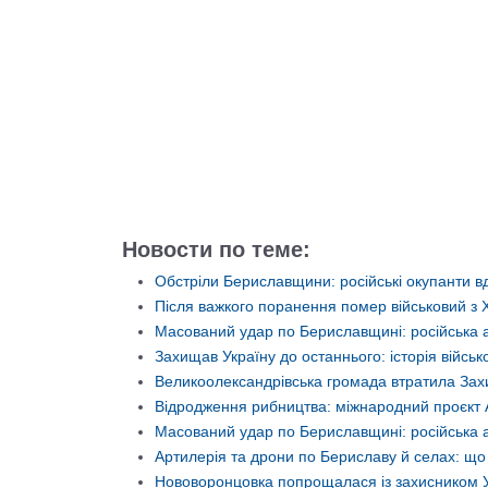
Новости по теме:
Обстріли Бериславщини: російські окупанти вд
Після важкого поранення помер військовий з
Масований удар по Бериславщині: російська 
Захищав Україну до останнього: історія війс
Великоолександрівська громада втратила Захи
Відродження рибництва: міжнародний проєкт 
Масований удар по Бериславщині: російська а
Артилерія та дрони по Бериславу й селах: щ
Нововоронцовка попрощалася із захисником 