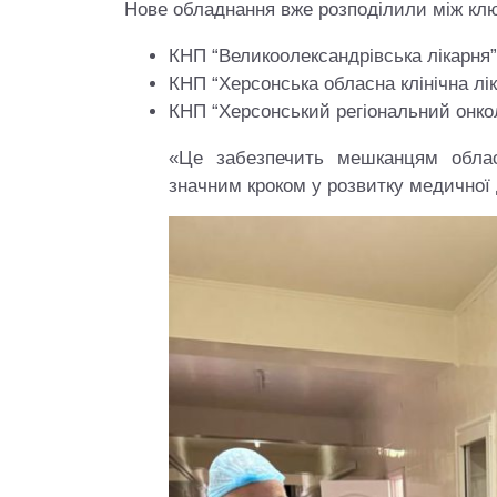
Нове обладнання вже розподілили між кл
КНП “Великоолександрівська лікарня
КНП “Херсонська обласна клінічна лі
КНП “Херсонський регіональний онко
«Це забезпечить мешканцям облас
значним кроком у розвитку медичної д