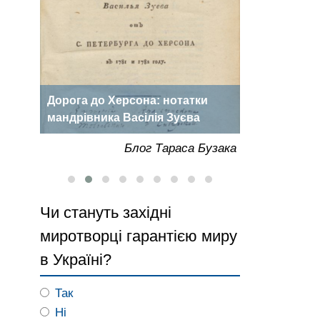
Дорога до Херсона: нотатки
«Херсонська
роки
мандрівника Васілія Зуєва
року
Бузака
Блог Тараса Бузака
Чи стануть західні
миротворці гарантією миру
в Україні?
Так
Ні