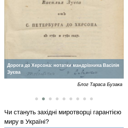
Дорога до Херсона: нотатки мандрівника Васілія
Зуєва
ка
Блог Тараса Бузака
Чи стануть західні миротворці гарантією
миру в Україні?