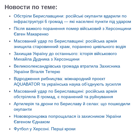
Новости по теме:
Обстріли Бериславщини: російські окупанти вдарили по
інфраструктурі 6 громад — які населені пункти під ударом
Після важкого поранення помер військовий з Херсонщини
Євген Макаренко
Масований удар по Бериславщині: російська армія
знищила старовинний храм, поранено цивільного водія
Захищав Україну до останнього: історія військового
Михайла Дудника з Херсонщини
Великоолександрівська громада втратила Захисника
України Віталія Тетерю
Відродження рибництва: міжнародний проєкт
AQUABATOR та українська наука об’єднують зусилля
Масований удар по Бериславщині: російська армія
обстріляла 8 громад, є поранений та руйнування
Артилерія та дрони по Бериславу й селах: що пошкодили
окупанти
Нововоронцовка попрощалася із захисником України
Євгеном Єднаком
Футбол у Херсоні. Перші кроки