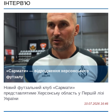
ІНТЕРВ'Ю
«Сармати» — відродження херсонського
футзалу
Новий футзальний клуб «Сармати»
представлятиме Херсонську область у Першій лізі
України
10.07.2026 16:46