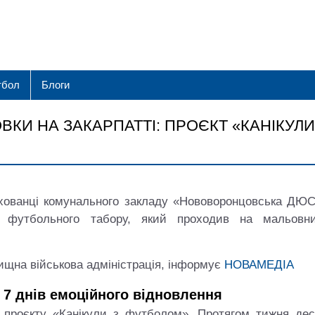
тбол
Блоги
КИ НА ЗАКАРПАТТІ: ПРОЄКТ «КАНІКУЛИ
анці комунального закладу «Нововоронцовська ДЮ
го футбольного табору, який проходив на мальовни
щна військова адміністрація, інформує
НОВАМЕДІА
: 7 днів емоційного відновлення
о проєкту «Канікули з футболом». Протягом тижня дес