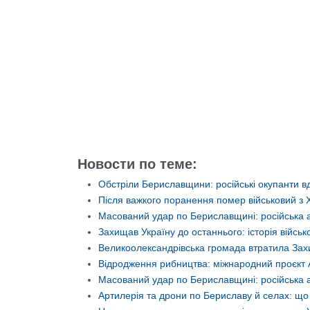
Новости по теме:
Обстріли Бериславщини: російські окупанти вд
Після важкого поранення помер військовий з
Масований удар по Бериславщині: російська 
Захищав Україну до останнього: історія війс
Великоолександрівська громада втратила Захи
Відродження рибництва: міжнародний проєкт 
Масований удар по Бериславщині: російська а
Артилерія та дрони по Бериславу й селах: щ