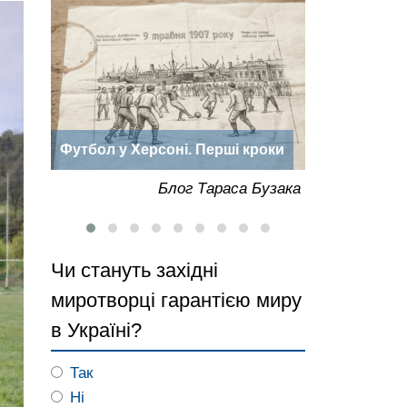
Дорога до Херсона: нотатки
«Херсонська
роки
мандрівника Васілія Зуєва
року
Бузака
Блог Тараса Бузака
Чи стануть західні
миротворці гарантією миру
в Україні?
Так
Ні