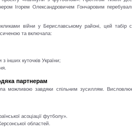
енером Ігорем Олександровичем Гончаровим перебувал
икликами війни у Бериславському районі, цей табір с
асиченою та включала:
 з інших куточків України;
ня.
дяка партнерам
стала можливою завдяки спільним зусиллям. Висловлю
аїнської асоціації футболу».
Херсонської областей.