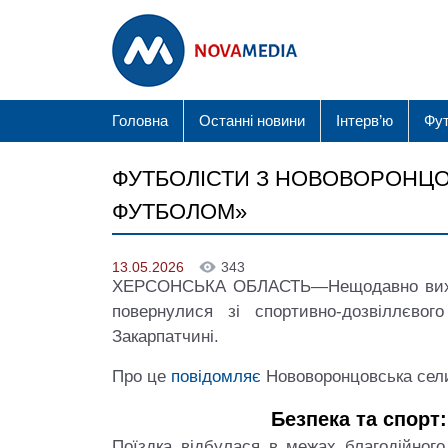
Головна
Останні новини
Інтерв’ю
Фу
ФУТБОЛІСТИ З НОВОВОРОНЦОВ
ФУТБОЛОМ»
13.05.2026
343
ХЕРСОНСЬКА ОБЛАСТЬ—Нещодавно вихов
повернулися зі спортивно-дозвіллєво
Закарпатчині.
Про це
повідомляє
Нововоронцовська сели
Безпека та спорт
Поїздка відбулася в межах благодійног