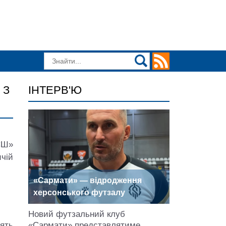
 З
ІНТЕРВ'Ю
СШ»
чій
«Сармати» — відродження
херсонського футзалу
Новий футзальний клуб
ять
«Сармати» представлятиме