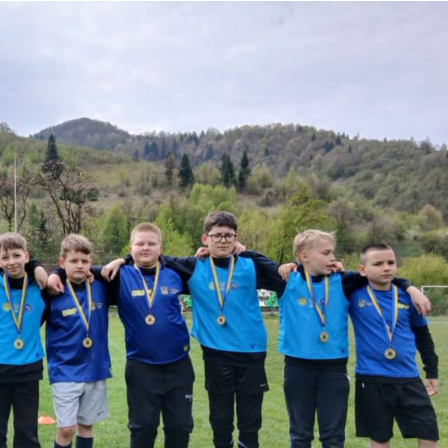
Зубенко — емігрант з
на, який обрав смерть
Футбол у Херсоні. Перші к
ть зради
Блог Тараса 
Блог Тараса Бузака