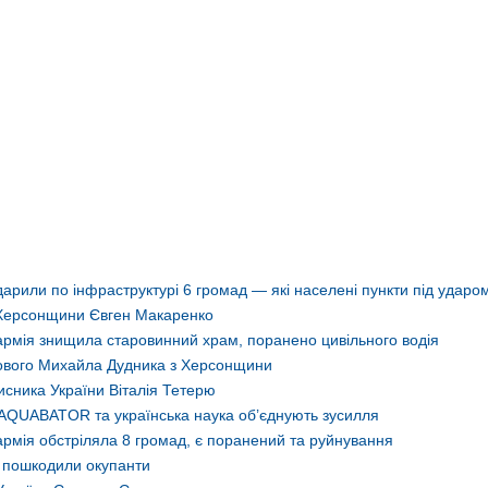
арили по інфраструктурі 6 громад — які населені пункти під ударо
 Херсонщини Євген Макаренко
армія знищила старовинний храм, поранено цивільного водія
ькового Михайла Дудника з Херсонщини
сника України Віталія Тетерю
AQUABATOR та українська наука об’єднують зусилля
рмія обстріляла 8 громад, є поранений та руйнування
о пошкодили окупанти