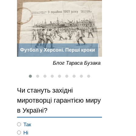
Дорога до Херсона: нотатки
«Херсонська
роки
мандрівника Васілія Зуєва
року
Бузака
Блог Тараса Бузака
Чи стануть західні
миротворці гарантією миру
в Україні?
Так
Ні