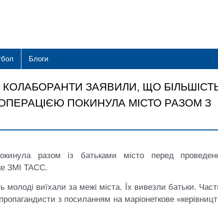
тбол
Блоги
 КОЛАБОРАНТИ ЗАЯВИЛИ, ЩО БІЛЬШІСТ
ОПЕРАЦІЄЮ ПОКИНУЛА МІСТО РАЗОМ З
покинула разом із батьками місто перед проведен
ке ЗМІ ТАСС.
ь молоді виїхали за межі міста. Їх вивезли батьки. Час
пропагандисти з посиланням на маріонеткове «керівниц