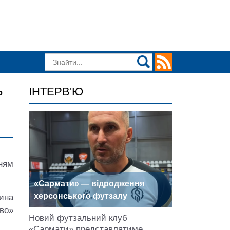
Ь
ІНТЕРВ'Ю
ням
«Сармати» — відродження
херсонського футзалу
тина
тво»
Новий футзальний клуб
«Сармати» представлятиме