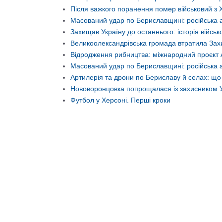
Після важкого поранення помер військовий з
Масований удар по Бериславщині: російська 
Захищав Україну до останнього: історія війс
Великоолександрівська громада втратила Захи
Відродження рибництва: міжнародний проєкт 
Іван 
Масований удар по Бериславщині: російська а
мії УНР та
Микола Чернявський.
Херсо
Артилерія та дрони по Бериславу й селах: щ
кого повіту
Повернення із забуття
заміс
Нововоронцовка попрощалася із захисником 
Футбол у Херсоні. Перші кроки
Тараса Бузака
Блог Тараса Бузака