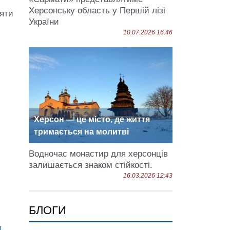
Херсонську область у Першій лізі
яти
України
10.07.2026 16:46
Херсон — це місто, де життя
тримається на молитві
Водночас монастир для херсонців
залишається знаком стійкості.
16.03.2026 12:43
БЛОГИ
м