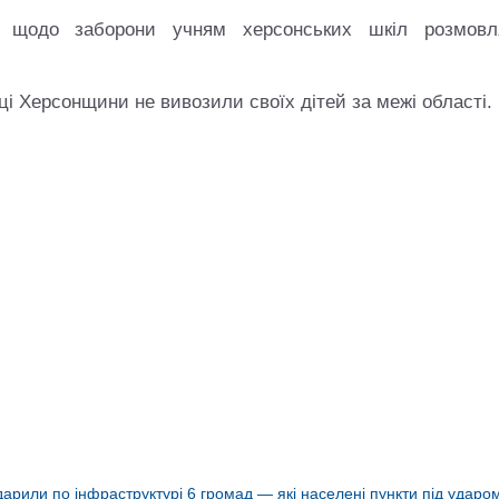
 щодо заборони учням херсонських шкіл розмовл
і Херсонщини не вивозили своїх дітей за межі області.
арили по інфраструктурі 6 громад — які населені пункти під ударо