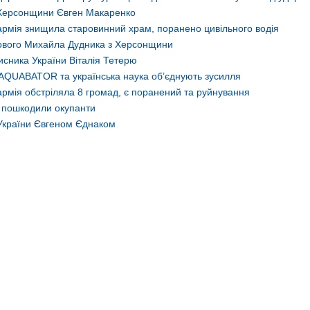
 Херсонщини Євген Макаренко
армія знищила старовинний храм, поранено цивільного водія
ькового Михайла Дудника з Херсонщини
сника України Віталія Тетерю
AQUABATOR та українська наука об’єднують зусилля
Зубенко — емігрант з
рмія обстріляла 8 громад, є поранений та руйнування
на, який обрав смерть
о пошкодили окупанти
Футбол у Херсоні. Перші к
ть зради
України Євгеном Єднаком
Блог Тараса 
Блог Тараса Бузака