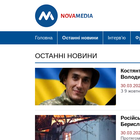
Головна
Останні новини
Інтерв’ю
Ф
ОСТАННІ НОВИНИ
Костян
Волод
30.03.20
З 9 жовт
Російс
Берисл
30.03.20
Протягом