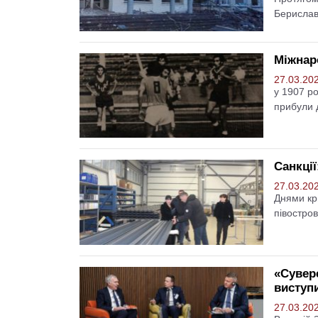
Берислав
Міжнар
27.03.20
Іван 
у 1907 ро
мії УНР та
Микола Чернявський.
прибули 
Херсо
кого повіту
Повернення із забуття
заміс
Тараса Бузака
Блог Тараса Бузака
Санкції
27.03.20
Днями кр
півостров
«Сувер
виступ
27.03.20