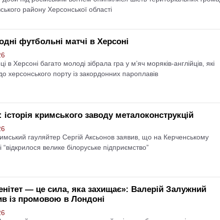
ського району Херсонської області
одні футбольні матчі в Херсоні
26
Зубенко — емігрант з
ці в Херсоні багато молоді зібрала гра у м’яч моряків-англійців, які
до херсонського порту із закордонних пароплавів
на, який обрав смерть
Футбол у Херсоні. Перші к
ть зради
Блог Тараса 
Блог Тараса Бузака
: історія кримського заводу металоконструкцій
26
имський гауляйтер Сергій Аксьонов заявив, що на Керченському
і “відкрилося велике білоруське підприємство”
енітет — це сила, яка захищає»: Валерій Залужний
ив із промовою в Лондоні
26