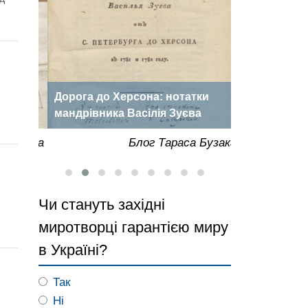
Дорога до Херсона: нотатки
«Херсонська
роки
мандрівника Васілія Зуєва
року
Бузака
Блог Тараса Бузака
Чи стануть західні
миротворці гарантією миру
в Україні?
Так
Ні