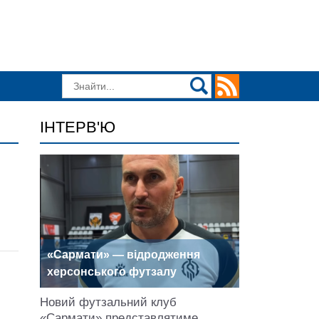
ІНТЕРВ'Ю
«Сармати» — відродження
херсонського футзалу
Новий футзальний клуб
«Сармати» представлятиме