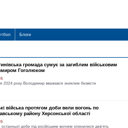
утбол
Блоги
тинівська громада сумує за загиблим військовим
имиром Гоголюком
26
ня 2024 року Володимир вважався зниклим безвісти
ькі війська протягом доби вели вогонь по
авському району Херсонської області
26
 останньої доби під російським вогнем опинилися дев’ять