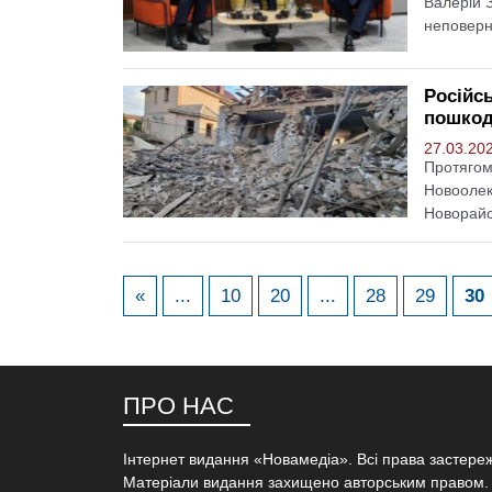
Валерій 
неповер
Російс
пошкод
27.03.20
Протягом
Новоолек
Новорайс
«
...
10
20
...
28
29
30
ПРО НАС
Інтернет видання «Новамедіа». Всі права застере
Матеріали видання захищено авторським правом.