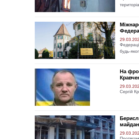
територі
Міжнар
Федерац
29.03.20
Федераці
будь-яко
На фрон
Кравче
29.03.20
Сергій Кр
Берисл
майдан
29.03.20
Протягом