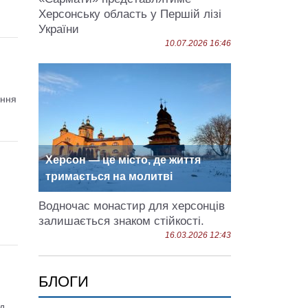
Херсонську область у Першій лізі
України
10.07.2026 16:46
ення
Херсон — це місто, де життя
тримається на молитві
Водночас монастир для херсонців
залишається знаком стійкості.
16.03.2026 12:43
БЛОГИ
ад