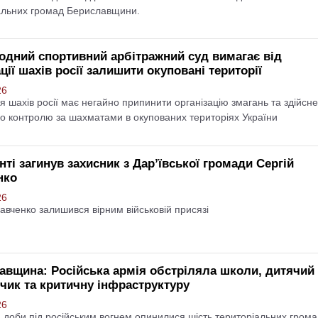
альних громад Бериславщини.
одний спортивний арбітражний суд вимагає від
ії шахів росії залишити окуповані території
26
я шахів росії має негайно припинити організацію змагань та здійсн
го контролю за шахматами в окупованих територіях України
ті загинув захисник з Дар’ївської громади Сергій
нко
26
авченко залишився вірним військовій присязі
авщина: Російська армія обстріляла школи, дитячий
чик та критичну інфраструктуру
26
 доби під російським вогнем опинилися шість територіальних гром