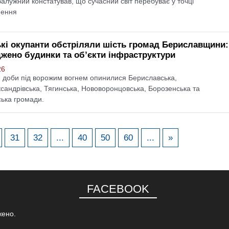
Залужний констатував, що сучасний світ перебуває у точці
нення
ькі окупанти обстріляли шість громад Бериславщини:
жено будинки та об’єкти інфраструктури
26
 доби під ворожим вогнем опинилися Бериславська,
сандрівська, Тягинська, Нововоронцовська, Борозенська та
ька громади.
31
32
...
40
50
60
...
»
FACEBOOK
жено.